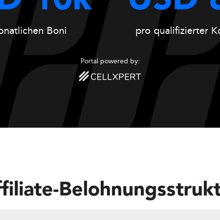
D 10k
USD 
natlichen Boni
pro qualifizierter 
Portal powered by:
filiate-Belohnungsstruk