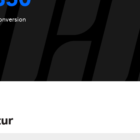
850
Konversion
tur