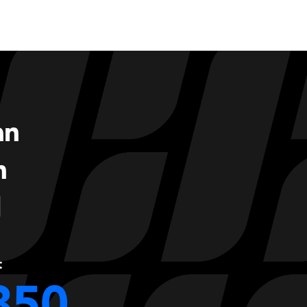
an
n
l
t