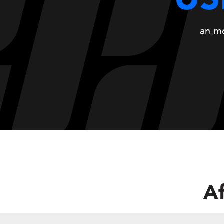
US
an mo
Af