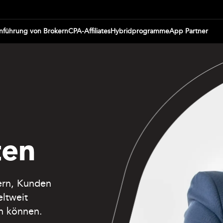
inführung von Brokern
CPA-Affiliates
Hybridprogramme
App Partner
ten
tern, Kunden
ltweit
n können.